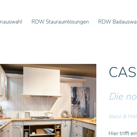
nauswahl
RDW Stauraumlösungen
RDW Badauswa
CA
Die no
Natur & We
Hier trifft 