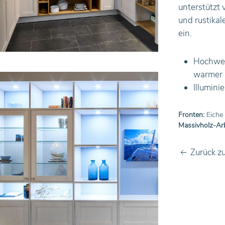
unterstützt 
und rustika
ein.
Hochwer
warmer M
Illumini
Fronten:
Eiche 
Massivholz-Arb
Zurück z