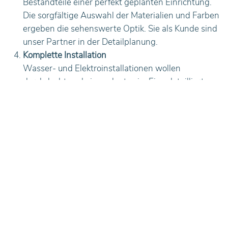
Bestandteile einer perfekt geplanten Einrichtung.
Die sorgfältige Auswahl der Materialien und Farben
ergeben die sehenswerte Optik. Sie als Kunde sind
unser Partner in der Detailplanung.
Komplette Installation
Wasser- und Elektroinstallationen wollen
durchdacht und eingeplant sein. Eine detaillierte
Checkliste mit allen möglichen Varianten hilft uns
dabei.
Beleuchtungskonzept
Ihre neue Einrichtung ins rechte Licht zu rücken und
auch die unmittelbare Umgebung darauf
abzustimmen bewirkt ein Gefühl der Einheit von
Wohnraum und Produkt.
Decken und Bodengestaltung
Zur perfekten Einheit gehört auch die Gestaltung in
Form und Farbe bzw. die Materialauswahl beim
Fußboden und bei der Decke.